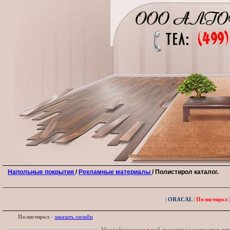
Напольные покрытия
/
Рекламные материалы
/ Полистирол каталог.
|
ORACAL
|
Полистирол
|
Полистирол
-
заказать онлайн
Многофункциональный полистирол отличается легк